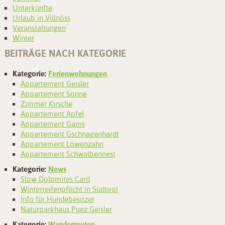
Unterkünfte
Urlaub in Villnöss
Veranstaltungen
Winter
BEITRÄGE NACH KATEGORIE
Kategorie:
Ferienwohnungen
Appartement Geisler
Appartement Sonne
Zimmer Kirsche
Appartement Apfel
Appartement Gams
Appartement Gschnagenhardt
Appartement Löwenzahn
Appartement Schwalbennest
Kategorie:
News
Slow Dolomites Card
Winterreifenpflicht in Südtirol
Info für Hundebesitzer
Naturparkhaus Puez Geisler
Kategorie:
Wanderrouten