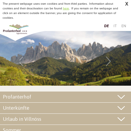
X
The present webpage uses own cookies and from third parties.
Information about
cookies and their deactivation can be found
here
.
If you remain on the webpage and
click on an element outside the banner, you are giving the consent for application of
cookies.
DE
IT
EN
Profanterhof
Unterkünfte
Urlaub in Villnöss
Sommer