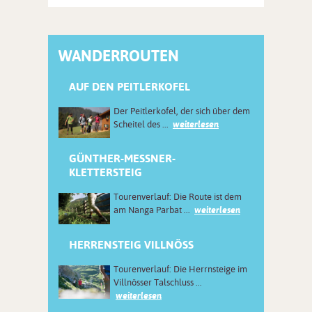
WANDERROUTEN
AUF DEN PEITLERKOFEL
Der Peitlerkofel, der sich über dem
Scheitel des ...
weiterlesen
GÜNTHER-MESSNER-
KLETTERSTEIG
Tourenverlauf: Die Route ist dem
am Nanga Parbat ...
weiterlesen
HERRENSTEIG VILLNÖSS
Tourenverlauf: Die Herrnsteige im
Villnösser Talschluss ...
weiterlesen