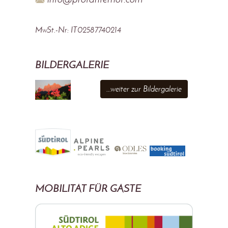
MwSt.-Nr: IT02587740214
BILDERGALERIE
...weiter zur Bildergalerie
MOBILITÄT FÜR GÄSTE