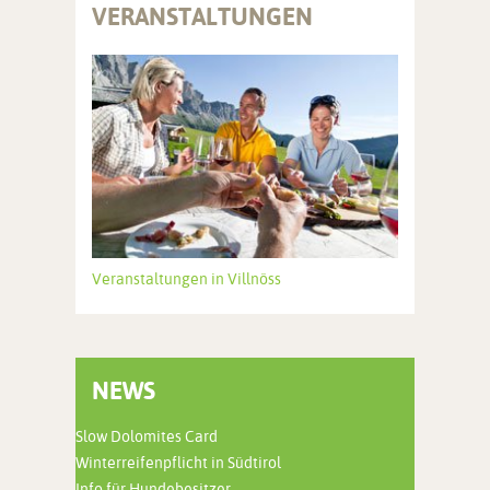
VERANSTALTUNGEN
Veranstaltungen in Villnöss
NEWS
Slow Dolomites Card
Winterreifenpflicht in Südtirol
Info für Hundebesitzer