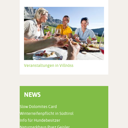
Veranstaltungen in Villnöss
NEWS
Slow Dolomites Card
Winterreifenpflicht in Südtirol
Info für Hundebesitzer
Naturparkhaus Puez Geisler