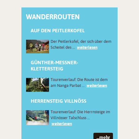
WANDERROUTEN
AUF DEN PEITLERKOFEL
Der Peitlerkofel, der sich über dem
Scheitel des ...
weiterlesen
GÜNTHER-MESSNER-
KLETTERSTEIG
Tourenverlauf: Die Route ist dem
am Nanga Parbat ...
weiterlesen
HERRENSTEIG VILLNÖSS
Tourenverlauf: Die Herrnsteige im
Villnösser Talschluss ...
weiterlesen
...mehr