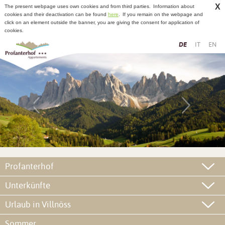
X
The present webpage uses own cookies and from third parties.
Information about
cookies and their deactivation can be found
here
.
If you remain on the webpage and
click on an element outside the banner, you are giving the consent for application of
cookies.
DE
IT
EN
Profanterhof
Unterkünfte
Urlaub in Villnöss
Sommer