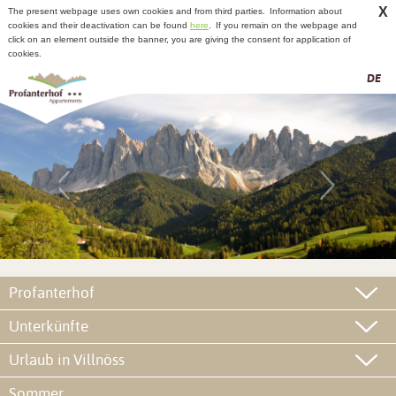
X
The present webpage uses own cookies and from third parties.
Information about
cookies and their deactivation can be found
here
.
If you remain on the webpage and
click on an element outside the banner, you are giving the consent for application of
cookies.
DE
Profanterhof
Unterkünfte
Urlaub in Villnöss
Sommer