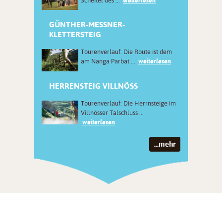
Scheitel des ...
weiterlesen
GÜNTHER-MESSNER-
KLETTERSTEIG
Tourenverlauf: Die Route ist dem
am Nanga Parbat ...
weiterlesen
HERRENSTEIG VILLNÖSS
Tourenverlauf: Die Herrnsteige im
Villnösser Talschluss ...
weiterlesen
...mehr