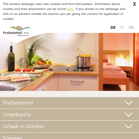
X
The present webpage uses own cookies and from third parties.
Information about
cookies and their deactivation can be found
here
.
If you remain on the webpage and
click on an element outside the banner, you are giving the consent for application of
cookies.
DE
IT
EN
Profanterhof
Unterkünfte
Urlaub in Villnöss
Sommer