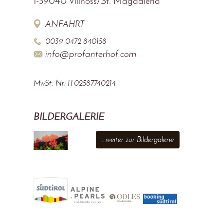
I-39040
Villnöss/St. Magdalena
ANFAHRT
0039 0472 840158
info@profanterhof.com
MwSt.-Nr: IT02587740214
BILDERGALERIE
...weiter zur Bildergalerie