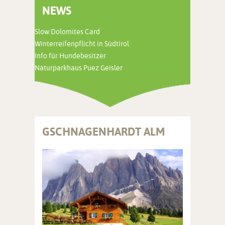
NEWS
Slow Dolomites Card
Winterreifenpflicht in Südtirol
Info für Hundebesitzer
Naturparkhaus Puez Geisler
GSCHNAGENHARDT ALM