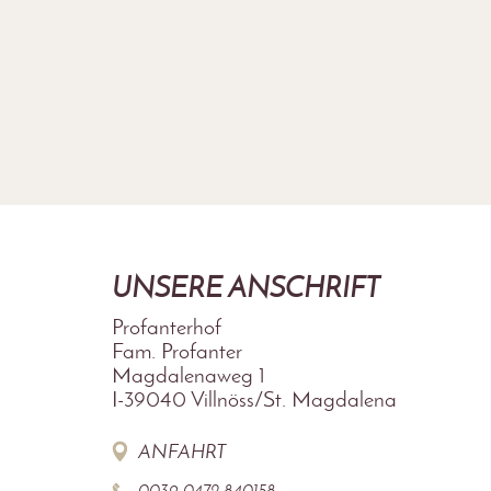
UNSERE ANSCHRIFT
Profanterhof
Fam. Profanter
Magdalenaweg 1
I-39040
Villnöss/St. Magdalena
ANFAHRT
0039 0472 840158