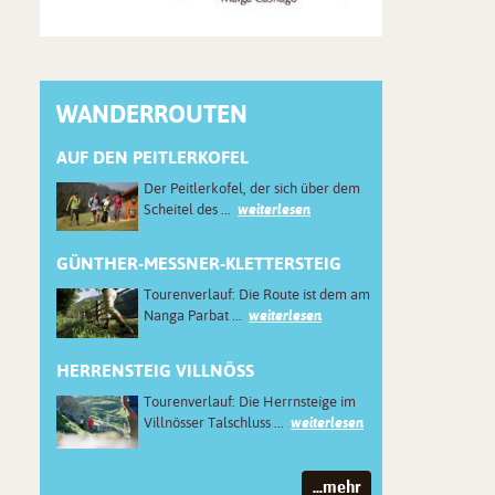
WANDERROUTEN
AUF DEN PEITLERKOFEL
Der Peitlerkofel, der sich über dem
Scheitel des ...
weiterlesen
GÜNTHER-MESSNER-KLETTERSTEIG
Tourenverlauf: Die Route ist dem am
Nanga Parbat ...
weiterlesen
HERRENSTEIG VILLNÖSS
Tourenverlauf: Die Herrnsteige im
Villnösser Talschluss ...
weiterlesen
...mehr