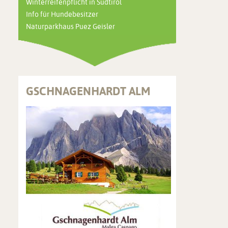
Winterreifenpflicht in Südtirol
Info für Hundebesitzer
Naturparkhaus Puez Geisler
GSCHNAGENHARDT ALM