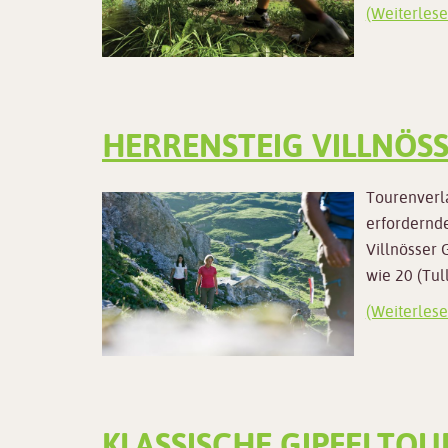
(Weiterlese
HERRENSTEIG VILLNÖS
Tourenverla
erfordernd
Villnösser 
wie 20 (Tul
(Weiterlese
KLASSISCHE GIPFELTOUR