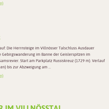
n)
S
uf: Die Herrnsteige im Villnösser Talschluss Ausdauer
e Gebirgswanderung im Banne der Geislerspitzen im
Gamsrevier. Start am Parkplatz Russiskreuz (1729 m). Verlauf
len) bis zur Abzweigung am …
n)
 IM VILLNÖSSTAL