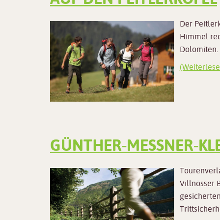
Der Peitler
Himmel reck
Dolomiten.
(Weiterlese
GÜNTHER-MESSNER-KLE
Tourenverl
Villnösser
gesicherten
Trittsicher