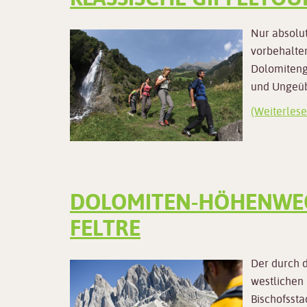
Nur absolut
vorbehalten
Dolomitengi
und Ungeübt
(Weiterlese
DOLOMITEN-HÖHENWEG 
FELTRE
Der durch 
westlichen
Bischofssta