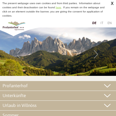
X
The present webpage uses own cookies and from third parties.
Information about
cookies and their deactivation can be found
here
.
If you remain on the webpage and
click on an element outside the banner, you are giving the consent for application of
cookies.
DE
IT
EN
Profanterhof
Unterkünfte
Urlaub in Villnöss
Sommer