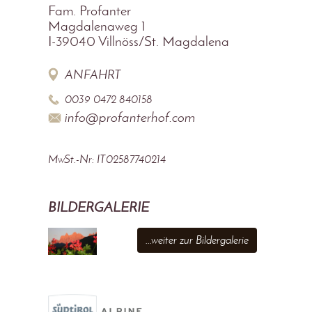
Fam. Profanter
Magdalenaweg 1
I-39040
Villnöss/St. Magdalena
ANFAHRT
0039 0472 840158
info@profanterhof.com
MwSt.-Nr: IT02587740214
BILDERGALERIE
...weiter zur Bildergalerie