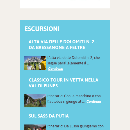
ESCURSIONI
ALTA VIA DELLE DOLOMITI N. 2 -
DA BRESSANONE A FELTRE
L'alta via delle Dolomiti n. 2, che
segue parallelamente il ...
Continua
CLASSICO TOUR IN VETTA NELLA
VAL DI FUNES
Itinerario: Con la macchina o con
l’autobus si giunge al ...
Continua
SUL SASS DA PUTIA
Itinerario: Da Luson giungiamo con