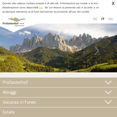
X
Questo sito utilizza cookies proprie e di altri siti.
Informazioni sui cookie e la loro
disattivazione sono disponibili
qui
.
Se Lei rimane al presente sito e accede a un
qualunque elemento al di fuori dal banner acconsente all’uso dei cookie.
DE
IT
EN
Profanterhof
Alloggi
Vacanza in Funes
Estate