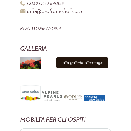
0039 0472 840158
info@profanterhof.com
P.IVA: IT02587740214
GALLERIA
...alla galleria d'immagini
MOBILTÀ PER GLI OSPITI