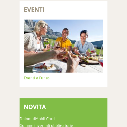
EVENTI
Eventi a Funes
NOVITA
DolomitiMobil Card
Gomme invernali obbligatorie