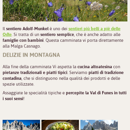
Il
sentiero Adolf-Munkel
è uno dei
sentieri più belli a piè delle
Odle
. Si tratta di un
sentiero
semplice
, che è anche adatto alle
famiglie con bambini
. Questa camminata vi porta direttamente
alla Malga Casnago.
DELIZIE IN MONTAGNA
Alla fine della camminata Vi aspetta la
cucina altoatesina
con
pietanze tradizionali e piatti tipici
. Serviamo
piatti di tradizione
contadina
, che si distinguono nella qualità dei prodotti e delle
spezie utilizzate.
Assaggiate le specialità tipiche e
percepite la Val di Funes in tutti
i suoi sensi
!