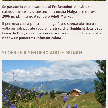
Se passate la vostra vacanza al
Profanterhof
, vi invitiamo
calorosamente a visitare anche la
nostra Malga
, che si trova a
2006 m. s.l.m.
lungo il
sentiero Adolf-Munkel
.
Il percorso che vi porta alla malga è uno spettacolo, ma una
volta arrivati potrete vedere i
prati verdi
e
l’highlight
della Val di
Funes:
le Odle,
che s’innalzano maestosamente dietro la nostra
baita – un
panorama indimenticabile
.
SCOPRITE IL SENTIERO ADOLF-MUNKEL