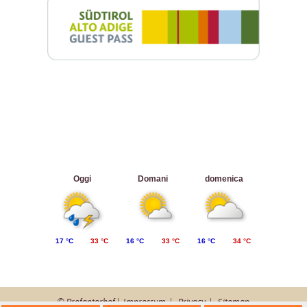
Oggi
Domani
domenica
17 °C
33 °C
16 °C
33 °C
16 °C
34 °C
© Profanterhof |
Impressum
|
Privacy
|
Sitemap