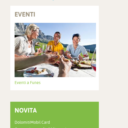
EVENTI
Eventi a Funes
NOVITA
DolomitiMobil Card