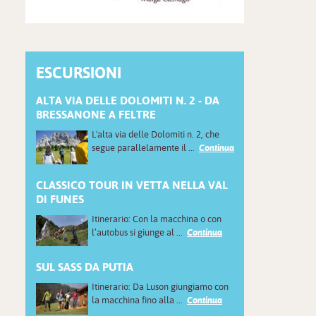
ESCURSIONI
ALTA VIA DELLE DOLOMITI N. 2 - DA
BRESSANONE A FELTRE
L'alta via delle Dolomiti n. 2, che
segue parallelamente il ...
Continua
CLASSICO TOUR IN VETTA NELLA VAL
DI FUNES
Itinerario: Con la macchina o con
l’autobus si giunge al ...
Continua
SUL SASS DA PUTIA
Itinerario: Da Luson giungiamo con
la macchina fino alla ...
Continua