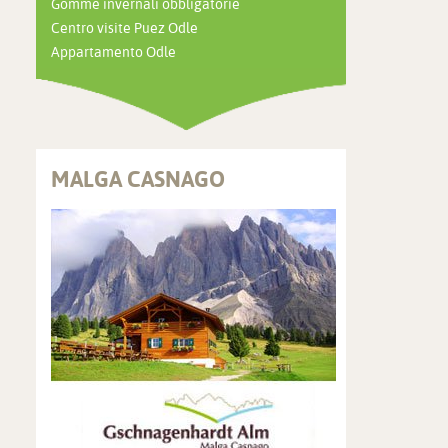
Gomme invernali obbligatorie
Centro visite Puez Odle
Appartamento Odle
MALGA CASNAGO