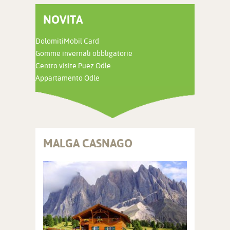
NOVITA
DolomitiMobil Card
Gomme invernali obbligatorie
Centro visite Puez Odle
Appartamento Odle
MALGA CASNAGO