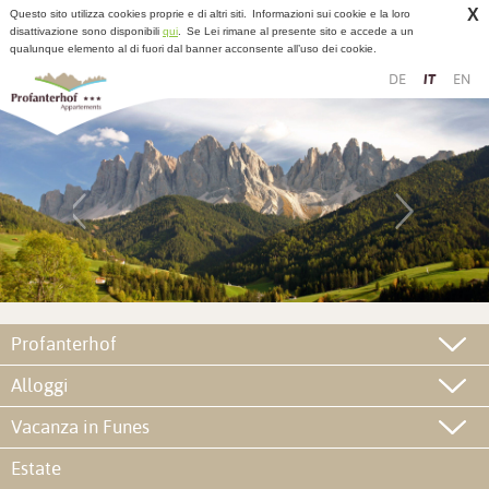
X
Questo sito utilizza cookies proprie e di altri siti.
Informazioni sui cookie e la loro
disattivazione sono disponibili
qui
.
Se Lei rimane al presente sito e accede a un
qualunque elemento al di fuori dal banner acconsente all’uso dei cookie.
DE
IT
EN
Profanterhof
Alloggi
Vacanza in Funes
Estate