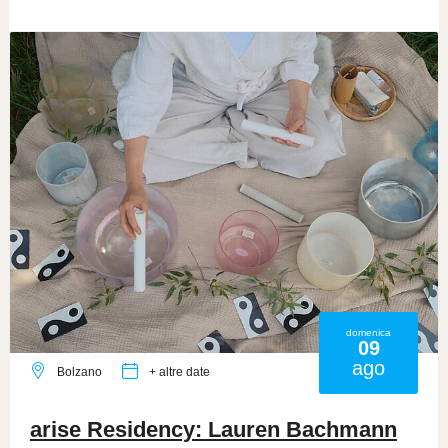
domenica
09
ago
Bolzano
+ altre date
arise Residency: Lauren Bachmann