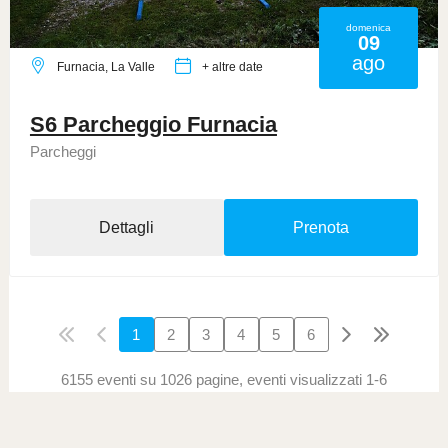
domenica
09
ago
Furnacia, La Valle
+ altre date
S6 Parcheggio Furnacia
Parcheggi
Dettagli
Prenota
1
2
3
4
5
6
6155 eventi su 1026 pagine, eventi visualizzati 1-6