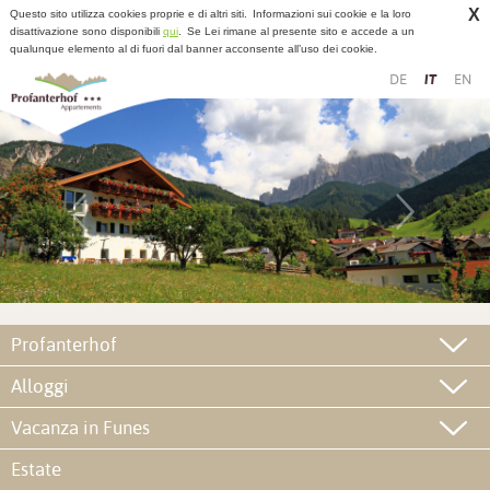
X
Questo sito utilizza cookies proprie e di altri siti.
Informazioni sui cookie e la loro
disattivazione sono disponibili
qui
.
Se Lei rimane al presente sito e accede a un
qualunque elemento al di fuori dal banner acconsente all’uso dei cookie.
DE
IT
EN
Profanterhof
Alloggi
Vacanza in Funes
Estate