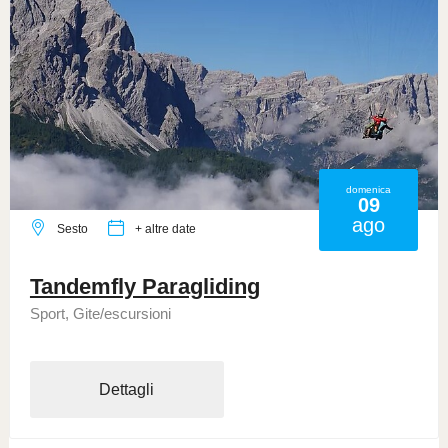
domenica
09
ago
Sesto
+ altre date
Tandemfly Paragliding
Sport, Gite/escursioni
Dettagli