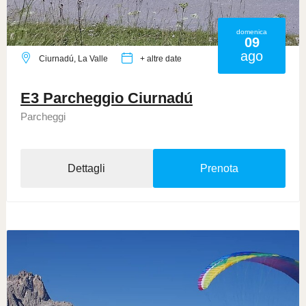
domenica
09
ago
Ciurnadú, La Valle
+ altre date
E3 Parcheggio Ciurnadú
Parcheggi
Dettagli
Prenota