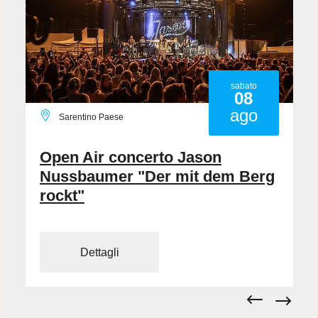
sabato
08
ago
Val Sarentino
+ altre date
Alpakatrekking
Dettagli