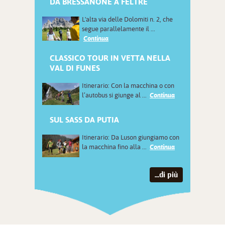
DA BRESSANONE A FELTRE
L'alta via delle Dolomiti n. 2, che
segue parallelamente il ...
Continua
CLASSICO TOUR IN VETTA NELLA
VAL DI FUNES
Itinerario: Con la macchina o con
l’autobus si giunge al ...
Continua
SUL SASS DA PUTIA
Itinerario: Da Luson giungiamo con
la macchina fino alla ...
Continua
...di più