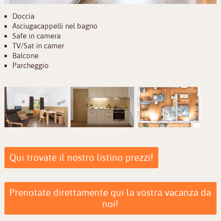
Doccia
Asciugacappelli nel bagno
Safe in camera
TV/Sat in camer
Balcone
Parcheggio
Qui trovate il nostro listino prezzi!
Prenotate direttamente qui la vostra vacanza da
noi!