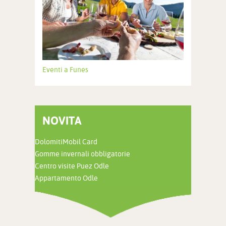
Eventi a Funes
NOVITA
DolomitiMobil Card
Gomme invernali obbligatorie
Centro visite Puez Odle
Appartamento Odle