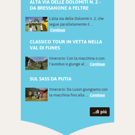
ALTA VIA DELLE DOLOMITI N. 2 -
DA BRESSANONE A FELTRE
L'alta via delle Dolomiti n. 2, che
segue parallelamente il ...
Continua
CLASSICO TOUR IN VETTA NELLA
VAL DI FUNES
Itinerario: Con la macchina o con
l’autobus si giunge al ...
Continua
SUL SASS DA PUTIA
Itinerario: Da Luson giungiamo con
la macchina fino alla ...
Continua
...di più