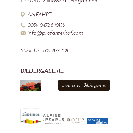
I-39040
Villnöss/St. Magdalena
ANFAHRT
0039 0472 840158
info@profanterhof.com
MwSt.-Nr: IT02587740214
BILDERGALERIE
...weiter zur Bildergalerie