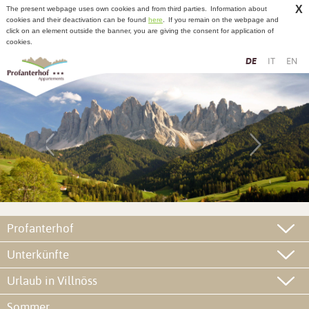
X
The present webpage uses own cookies and from third parties.
Information about
cookies and their deactivation can be found
here
.
If you remain on the webpage and
click on an element outside the banner, you are giving the consent for application of
cookies.
DE
IT
EN
Profanterhof
Unterkünfte
Urlaub in Villnöss
Sommer