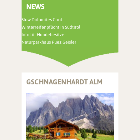
NEWS
Slow Dolomites Card
Winterreifenpflicht in Südtirol
Info für Hundebesitzer
Naturparkhaus Puez Geisler
GSCHNAGENHARDT ALM